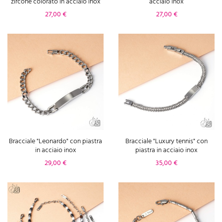
zircone colorato in acciaio inox
acciaio inox
Prezzo
Prezzo
27,00 €
27,00 €
Bracciale "Leonardo" con piastra
Bracciale "Luxury tennis" con
in acciaio inox
piastra in acciaio inox
Prezzo
Prezzo
29,00 €
35,00 €