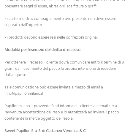
-
i prodotti non devono essere stati utilizzati o indossati e non devono
presentare segni di usura, abrasioni, scalfitture o graffi
-
i cartellino di accompagnamento ove presente non deve essere
separato dall’oggetto
-
i prodotti devono essere resi nelle confezioni originali.
Modalità per l'esercizio del diritto di recesso
.
Per ottenere il recesso il cliente dovrà comunicare entro il termine di 8
giorni dal ricevimento del pacco la propria intenzione di recedere
dall'acquisto.
Tale comunicazione può essere inviata a mezzo di email a
info@papillonmilano.it
Papillonmilano.it provvederà ad informare il cliente via email circa
l'avvenuta accettazione del reso e lo autorizzerà ad inviare il pacco
contenente la merce oggetto del reso a:
Sweet Papillon S. a. S. di Cattaneo Veronica & C.