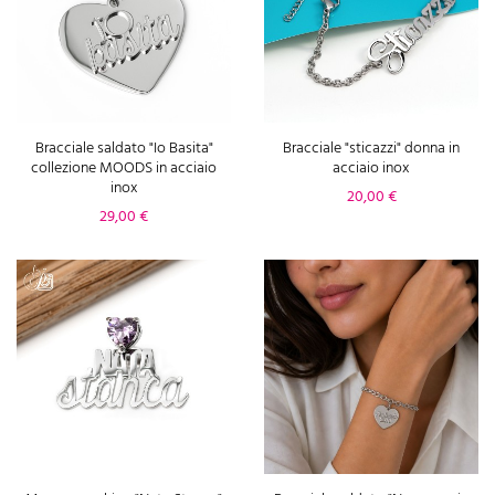
Bracciale saldato "Io Basita"
Bracciale "sticazzi" donna in
collezione MOODS in acciaio
acciaio inox
inox
Prezzo
20,00 €
Prezzo
29,00 €