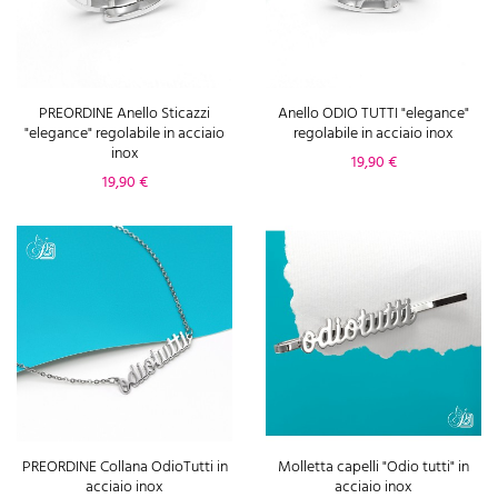
PREORDINE Anello Sticazzi
Anello ODIO TUTTI "elegance"
"elegance" regolabile in acciaio
regolabile in acciaio inox
inox
Prezzo
19,90 €
Prezzo
19,90 €
PREORDINE Collana OdioTutti in
Molletta capelli "Odio tutti" in
acciaio inox
acciaio inox