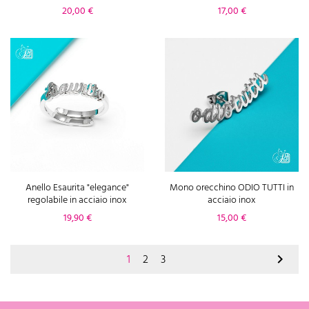
Prezzo
Prezzo
20,00 €
17,00 €
Anello Esaurita "elegance"
Mono orecchino ODIO TUTTI in
regolabile in acciaio inox
acciaio inox
Prezzo
Prezzo
19,90 €
15,00 €

1
2
3