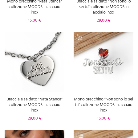
Mono orecchino "Nata Stanca"
Bracciale saldato "Non sono io
collezione MOODS in acciaio
sei tu" collezione MOODS in
inox
acciaio inox
Prezzo
Prezzo
15,00 €
29,00 €
Bracciale saldato "Nata Stanca"
Mono orecchino "Non sono io sei
collezione MOODS in acciaio
tu" collezione MOODS in acciaio
inox
inox
Prezzo
Prezzo
29,00 €
15,00 €