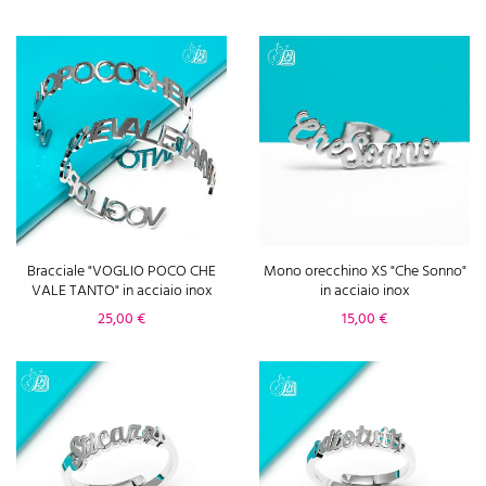
Bracciale "VOGLIO POCO CHE
Mono orecchino XS "Che Sonno"
VALE TANTO" in acciaio inox
in acciaio inox
Prezzo
Prezzo
25,00 €
15,00 €