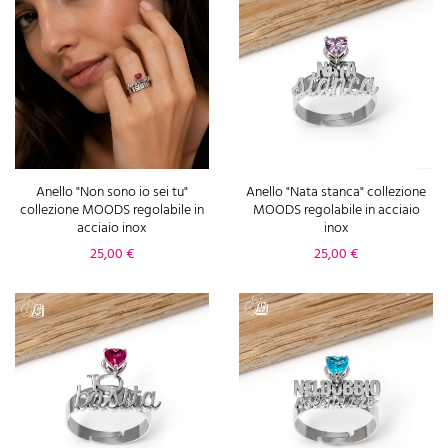
Anello "Non sono io sei tu"
Anello "Nata stanca" collezione
collezione MOODS regolabile in
MOODS regolabile in acciaio
acciaio inox
inox
Prezzo
Prezzo
25,00 €
25,00 €