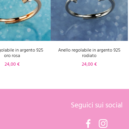
golabile in argento 925
Anello regolabile in argento 925
oro rosa
rodiato
Prezzo
Prezzo
24,00 €
24,00 €
Seguici sui social
Facebook
Instagram