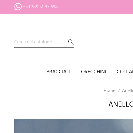
+39 389 51 87 698
BRACCIALI
ORECCHINI
COLLA
Home
Anell
ANELLO