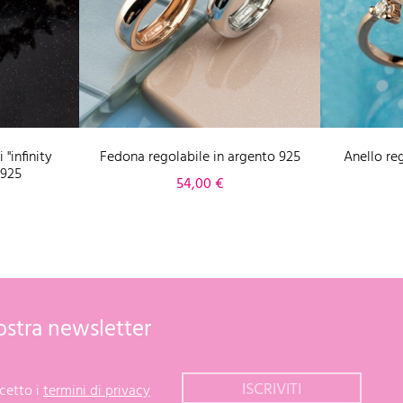
 "infinity
Fedona regolabile in argento 925
Anello re
 925
Prezzo
54,00 €
 nostra newsletter
cetto i
termini di privacy