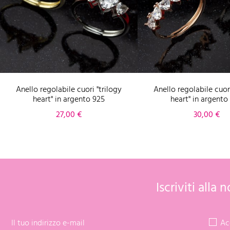
Anello regolabile cuori "trilogy
Anello regolabile cuori
heart" in argento 925
heart" in argento
Prezzo
Prezzo
27,00 €
30,00 €
Iscriviti alla
Ac