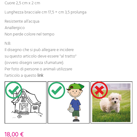
Cuore 2,5 cm x 2 cm
Lunghezza bracciale cm 17,5 + cm 3,5 prolunga
Resistente all’acqua
Anallergico
Non perde colore nel tempo
N.B.
Il disegno che si può allegare e incidere
su questo articolo deve essere "al tratto"
(ovvero disegni senza sfumature).
Per foto di persone o animali utilizzare
l'articolo a questo
link
18,00 €