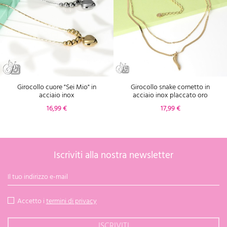
Girocollo cuore "Sei Mio" in
Girocollo snake cornetto in
acciaio inox
acciaio inox placcato oro
Prezzo
Prezzo
16,99 €
17,99 €
Iscriviti alla nostra newsletter
Accetto i
termini di privacy