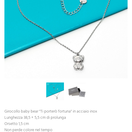
Girocollo baby bear "Ti porterò fortuna" in acciaio inox
Lunghezza 38,5 + 5,5 cm di prolunga
Orsetto 1,5 cm
Non perde colore nel tempo