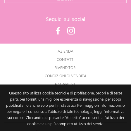
Seguici sui social
Facebook
Instagram
AZIENDA
CONTATTI
RIVENDITORI
CONDIZIONI DI VENDITA
PAGAMENTI
SPEDIZIONI E RESI
Questo sito utilizza cookie tecnici e di profilazione, propri e di terze
parti, per fornirti una migliore esperienza di navigazione, per scopi
DIRITTO DI RECESSO
pubblicitari o anche solo per fini statistici. Per maggiori informazioni, o
PRIVACY E COOKIE
per negare il consenso all'utilizzo di tale tecnologia, leggi l'informativa
IMPOSTAZIONI DEI COOKIE
sui cookie. Cliccando sul pulsante "Accetto" acconsenti all'utilizzo dei
cookie e a un più completo utilizzo dei servizi.