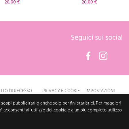
Prezzo
Prezzo
20,00 €
20,00 €
Seguici sui social
Facebook
Instagram
ITTO DI RECESSO
PRIVACY E COOKIE
IMPOSTAZIONI
 scopi pubblicitari o anche solo per fini statistici. Per maggiori
o" acconsenti all'utilizzo dei cookie e a un più completo utilizzo