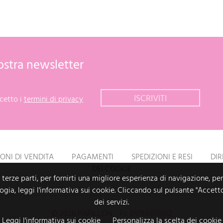
 nostra newsletter
cetto i
termini di privacy
ONI DI VENDITA
PAGAMENTI
SPEDIZIONI E RESI
DIR
DEI COOKIE
i terze parti, per fornirti una migliore esperienza di navigazione, per
logia, leggi l'informativa sui cookie. Cliccando sul pulsante "Accett
dei servizi.
© 2026 PAPILLON - P.I. 09714610962
Leggi l'informativa sui cookie
Personalizza la scelta dei cookie