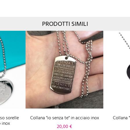
PRODOTTI SIMILI
so sorelle
Collana "io senza te" in acciaio inox
Collana 
o inox
Prezzo
20,00 €