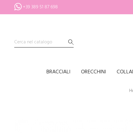
+39 389 51 87 698
BRACCIALI
ORECCHINI
COLLA
H