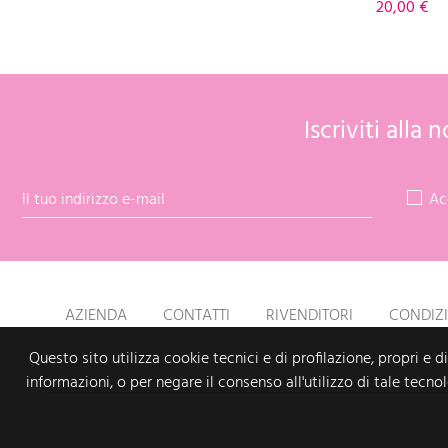
Prezzo
20,00 €
Iscriviti alla
Ac
AZIENDA
CONTATTI
RIVENDITORI
CONDIZI
Questo sito utilizza cookie tecnici e di profilazione, propri e d
informazioni, o per negare il consenso all'utilizzo di tale tecno