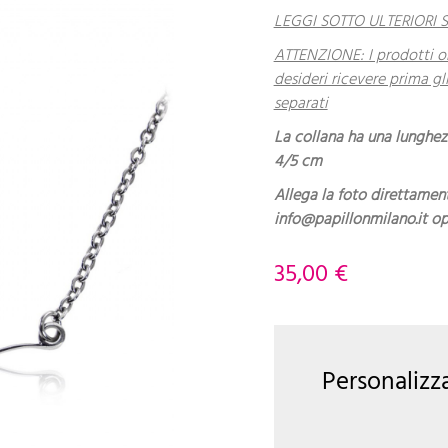
LEGGI SOTTO ULTERIORI 
ATTENZIONE: I prodotti or
desideri ricevere prima gli
separati
La collana ha una lunghez
4/5 cm
Allega la foto direttamen
info@papillonmilano.it 
35,00 €
Personalizz