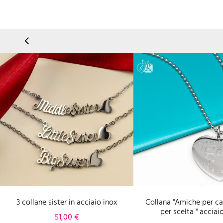
3 collane sister in acciaio inox
Collana "Amiche per ca
per scelta " acciai
Prezzo
51,00 €