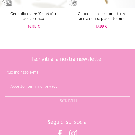
Girocollo cuore "Sei Mio" in
Girocollo snake cornetto in
acciaio inox
acciaio inox placcato oro
Prezzo
Prezzo
16,99 €
17,99 €
Iscriviti alla nostra newsletter
Accetto i
termini di privacy
Seguici sui social
Facebook
Instagram