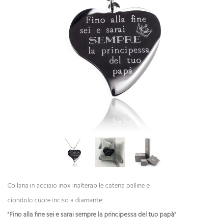
Collana in acciaio inox inalterabile catena palline e
ciondolo cuore inciso a diamante:
"Fino alla fine sei e sarai sempre la principessa del tuo papà"